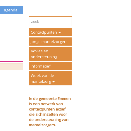
agenda
Contactpunten
Jonge mantelzorgers
Advies en
ondersteuning
Informatief
Week van de
mantelzorg
In de gemeente Emmen
is een netwerk van
contactpunten actief
die zich inzetten voor
de ondersteuning van
mantelzorgers.