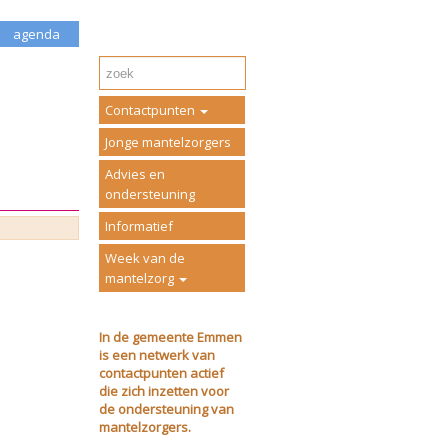
agenda
Contactpunten
Jonge mantelzorgers
Advies en
ondersteuning
Informatief
Week van de
mantelzorg
In de gemeente Emmen
is een netwerk van
contactpunten actief
die zich inzetten voor
de ondersteuning van
mantelzorgers.