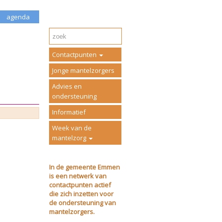
agenda
Contactpunten
Jonge mantelzorgers
Advies en
ondersteuning
Informatief
Week van de
mantelzorg
In de gemeente Emmen
is een netwerk van
contactpunten actief
die zich inzetten voor
de ondersteuning van
mantelzorgers.