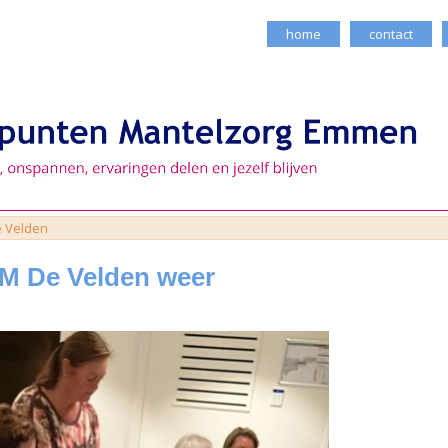
home
contact
 Velden
M De Velden weer