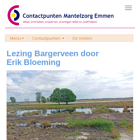
Toggl
navig
Menu
Contactpunten
De Velden
Lezing Bargerveen door
Erik Bloeming