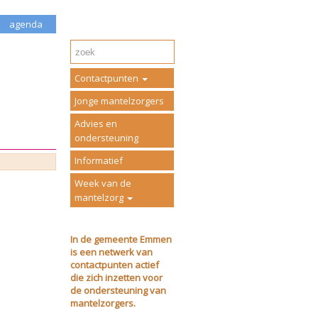
agenda
Contactpunten
Jonge mantelzorgers
Advies en
ondersteuning
Informatief
Week van de
mantelzorg
In de gemeente Emmen
is een netwerk van
contactpunten actief
die zich inzetten voor
de ondersteuning van
mantelzorgers.