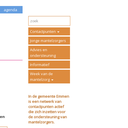
agenda
Contactpunten
Jonge mantelzorgers
Advies en
ondersteuning
Informatief
Week van de
mantelzorg
In de gemeente Emmen
is een netwerk van
contactpunten actief
die zich inzetten voor
de ondersteuning van
ven
mantelzorgers.