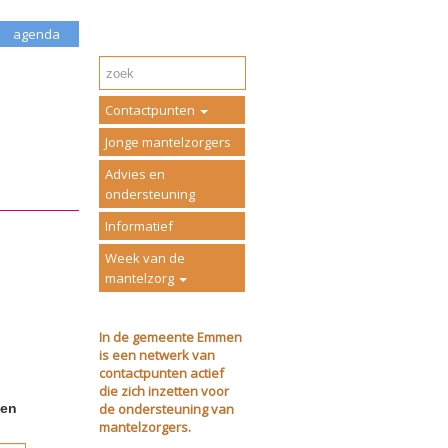
agenda
Contactpunten
Jonge mantelzorgers
Advies en
ondersteuning
Informatief
Week van de
mantelzorg
In de gemeente Emmen
is een netwerk van
contactpunten actief
die zich inzetten voor
de ondersteuning van
ven
mantelzorgers.