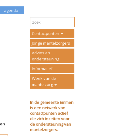
agenda
Contactpunten
Jonge mantelzorgers
Advies en
ondersteuning
Informatief
Week van de
mantelzorg
In de gemeente Emmen
is een netwerk van
contactpunten actief
die zich inzetten voor
de ondersteuning van
ven
mantelzorgers.