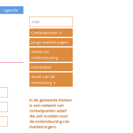
agenda
Contactpunten
Jonge mantelzorgers
Advies en
ondersteuning
Informatief
Week van de
mantelzorg
In de gemeente Emmen
is een netwerk van
contactpunten actief
die zich inzetten voor
de ondersteuning van
mantelzorgers.