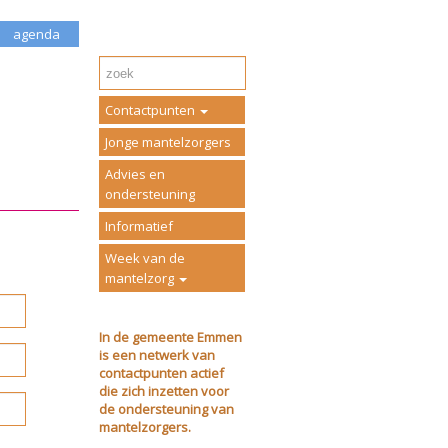
agenda
Contactpunten
Jonge mantelzorgers
Advies en
ondersteuning
Informatief
Week van de
mantelzorg
In de gemeente Emmen
is een netwerk van
contactpunten actief
die zich inzetten voor
de ondersteuning van
mantelzorgers.