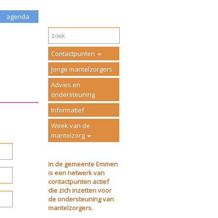
agenda
Contactpunten
Jonge mantelzorgers
Advies en
ondersteuning
Informatief
Week van de
mantelzorg
In de gemeente Emmen
is een netwerk van
contactpunten actief
die zich inzetten voor
de ondersteuning van
mantelzorgers.