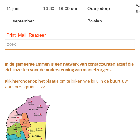
Va
11 juni
13.30 - 16.00 uur
Oranjedorp
Sn
september
Bowlen
Print
Mail
Reageer
In de gemeente Emmen is een netwerk van contactpunten actief die
zich inzetten voor de ondersteuning van mantelzorgers.
Klik hieronder op het plaatje om te kijken wie bij u in de buurt, uw
aanspreekpunt is >>