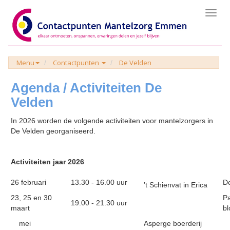
Toggl
navig
Menu
Contactpunten
De Velden
Agenda / Activiteiten De
Velden
In 2026 worden de volgende activiteiten voor mantelzorgers in
De Velden georganiseerd.
Activiteiten jaar 2026
26 februari
13.30 - 16.00 uur
D
’t Schienvat in Erica
23, 25 en 30
P
19.00 - 21.30 uur
maart
b
mei
Asperge boerderij